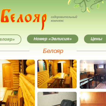
Номер «Эвлисия»
Цены
елояр»
Белояр